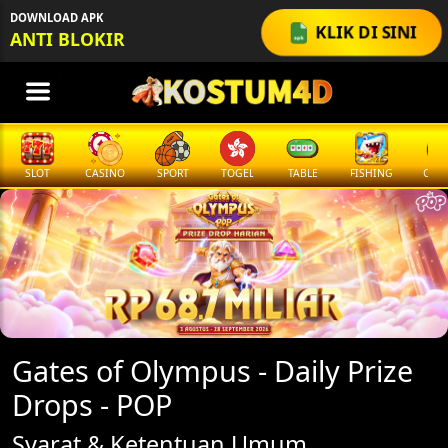
,
DOWNLOAD APK
KLIK DI SINI
ANTI BLOKIR
SLOT
CASINO
SPORT
TOGEL
TABLE
FISHING
COCK
Gates of Olympus - Daily Prize
Drops - POP
Syarat & Ketentuan Umum