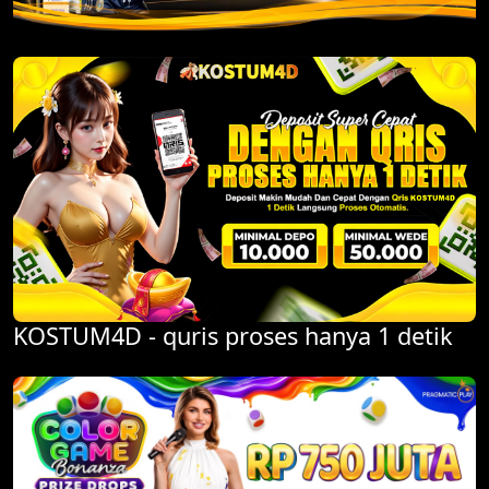
KOSTUM4D - quris proses hanya 1 detik