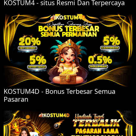
KOSTUM4 - situs Resmi Dan Terpercaya
KOSTUM4D - Bonus Terbesar Semua
Pasaran